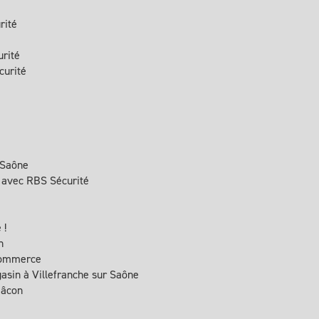
rité
urité
curité
 Saône
s avec RBS Sécurité
 !
n
 commerce
gasin à Villefranche sur Saône
Mâcon