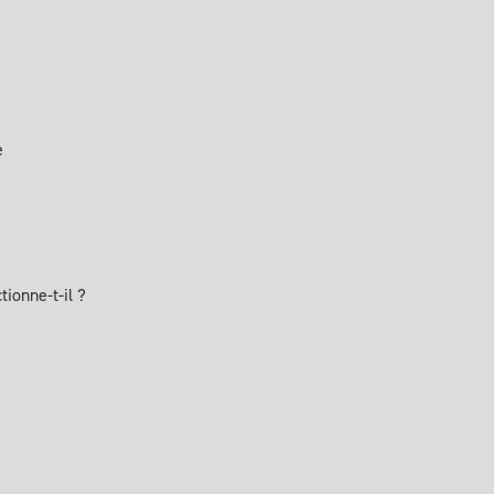
e
ionne-t-il ?
e