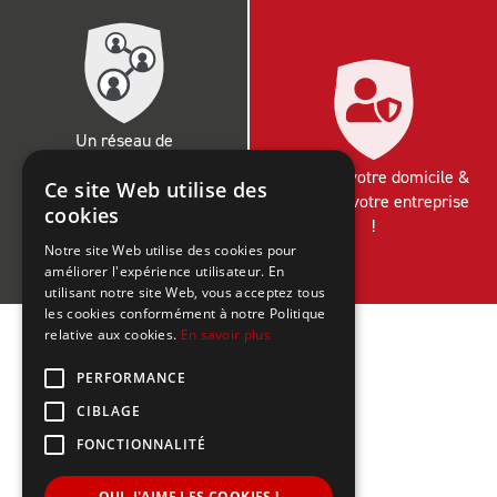
Un réseau de
professionnels de
Protégez votre domicile &
Ce site Web utilise des
Villefranche sur Saône à
sécurisez votre entreprise
cookies
Mâcon, et plus largement
!
en Rhône-Alpes et en
Notre site Web utilise des cookies pour
Bourgogne
améliorer l'expérience utilisateur. En
utilisant notre site Web, vous acceptez tous
les cookies conformément à notre Politique
relative aux cookies.
En savoir plus
PERFORMANCE
CIBLAGE
FONCTIONNALITÉ
OUI, J'AIME LES COOKIES !