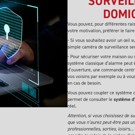
SURVEIL
DOMIC
Vous pouvez, pour différentes rai
votre motivation, préférer le fai
• Si vous souhaitez avoir un œil 
simple caméra de surveillance ser
• Pour sécuriser votre maison ou v
système classique d’alarme peut 
d’ouverture, une commande central
vos voisins par exemple ou à vous
en cas de besoin.
Vous pouvez coupler ce système d
permet de consulter le
système d
réel.
Attention, si vous choisissez de s
que vous n’aurez peut-être pas une
professionnelles, sorties, loisirs