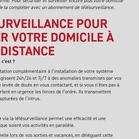
larme. Pour sécuriser et surveiller encore plus votre domicile
 de la compléter avec un abonnement de
télésurveillance
.
SURVEILLANCE POUR
R VOTRE DOMICILE À
DISTANCE
 c’est ?
station complémentaire à l’installation de votre système
agissent 24h/24 et 7j/7 à des
anomalies
transmises par vos
e levée de doute en vous contactant, et si vous n’êtes pas à
rtent en urgence les forces de l’ordre. Ils transmettent
pturées de l’intrus.
e
via la télésurveillance permet une efficacité et une
 que soient vos activités en parallèle.
éelle lors de vos sorties et vacances, en déléguant cette